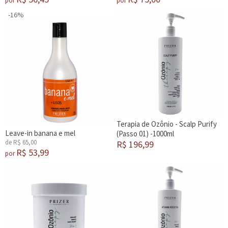
por
por
-16%
Terapia de Ozônio - Scalp Purify
Leave-in banana e mel
(Passo 01) -1000ml
de R$ 65,00
R$ 196,99
R$ 53,99
por