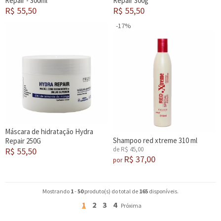
Repair - 300ml
Repair 300g
R$ 55,50
R$ 55,50
-17%
Máscara de hidratação Hydra
Shampoo red xtreme 310 ml
Repair 250G
de R$ 45,00
R$ 55,50
R$ 37,00
por
Mostrando
1
-
50
produto(s) do total de
165
disponíveis.
1
2
3
4
Próxima