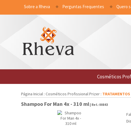
Sobre a Rheva
Perguntas Frequentes
Quero 
Cosméticos Prof
Página Inicial
:
Cosméticos Profissional Prizer
:
TRATAMENTOS
Shampoo For Man 4x - 310 ml
| Ref.:
00843
Fa
Di