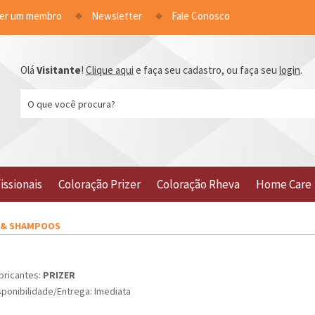
ser um membro
Newsletter
Fale Conosco
Olá
Visitante
!
Clique aqui
e faça seu cadastro, ou faça seu
login
.
issionais
Coloração Prizer
Coloração Rheva
Home Care
 & SHAMPOOS
bricantes:
PRIZER
sponibilidade/Entrega: Imediata