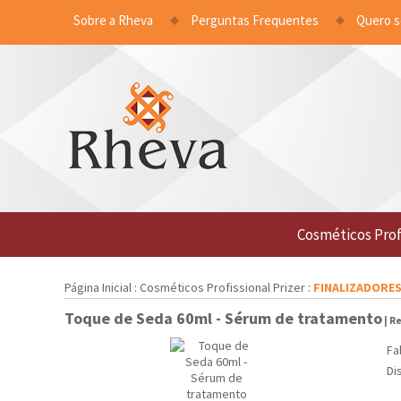
Sobre a Rheva
Perguntas Frequentes
Quero 
Cosméticos Prof
Página Inicial
:
Cosméticos Profissional Prizer
:
FINALIZADORE
Toque de Seda 60ml - Sérum de tratamento
| Re
Fa
Di