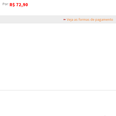
Por:
R$
72,90
Veja as formas de pagamento