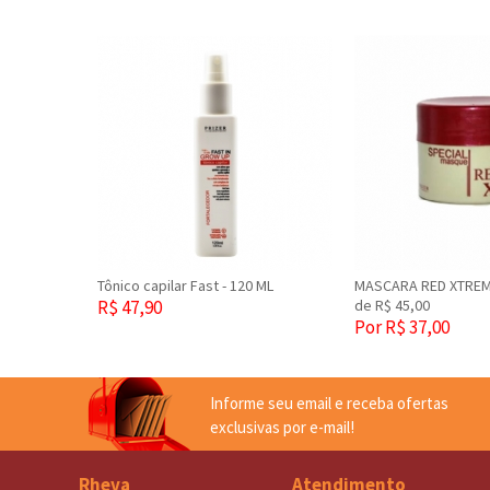
Tônico capilar Fast - 120 ML
MASCARA RED XTREM
R$ 47,90
de R$ 45,00
Por R$ 37,00
Informe seu email e receba ofertas
exclusivas por e-mail!
Rheva
Atendimento