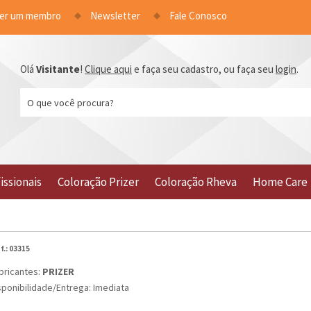
ser um membro
Newsletter
Fale Conosco
Olá
Visitante
!
Clique aqui
e faça seu cadastro, ou faça seu
login
.
issionais
Coloração Prizer
Coloração Rheva
Home Care
S
f.:
03315
bricantes:
PRIZER
sponibilidade/Entrega: Imediata