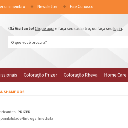
ser um membro
Newsletter
Fale Conosco
Olá
Visitante
!
Clique aqui
e faça seu cadastro, ou faça seu
login
.
issionais
Coloração Prizer
Coloração Rheva
Home Care
 & SHAMPOOS
bricantes:
PRIZER
sponibilidade/Entrega: Imediata