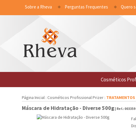
Sobre a Rheva
Perguntas Frequentes
Quero 
Cosméticos Prof
Página Inicial
:
Cosméticos Profissional Prizer
:
TRATAMENTOS
Máscara de Hidratação - Diverse 500g
| Ref.:
003359
Fa
Di