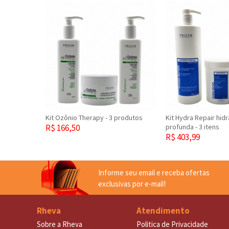
Kit Ozônio Therapy - 3 produtos
Kit Hydra Repair hid
R$ 166,50
profunda - 3 itens
R$ 403,99
Informe seu email e receba ofertas
exclusivas por e-mail!
Rheva
Atendimento
Sobre a Rheva
Politica de Privacidade