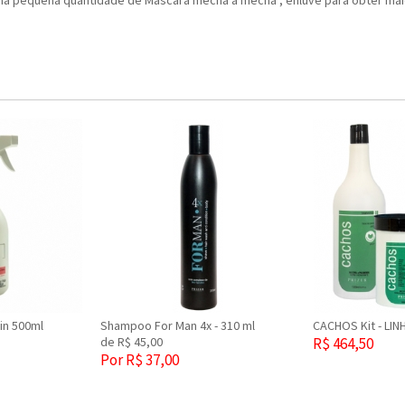
ma pequena quantidade de Máscara mecha a mecha , enluve para obter mai
tin 500ml
Shampoo For Man 4x - 310 ml
CACHOS Kit - LI
de R$ 45,00
R$ 464,50
Por R$ 37,00